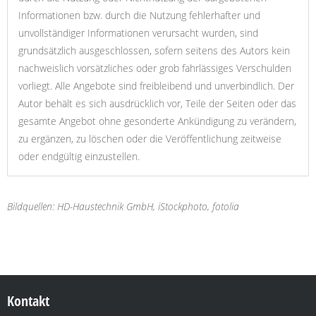
Informationen bzw. durch die Nutzung fehlerhafter und
unvollständiger Informationen verursacht wurden, sind
grundsätzlich ausgeschlossen, sofern seitens des Autors kein
nachweislich vorsätzliches oder grob fahrlässiges Verschulden
vorliegt. Alle Angebote sind freibleibend und unverbindlich. Der
Autor behält es sich ausdrücklich vor, Teile der Seiten oder das
gesamte Angebot ohne gesonderte Ankündigung zu verändern,
zu ergänzen, zu löschen oder die Veröffentlichung zeitweise
oder endgültig einzustellen.
Bildquellen: HD-Haustechnik GmbH, iStockphoto, fotolia
Kontakt