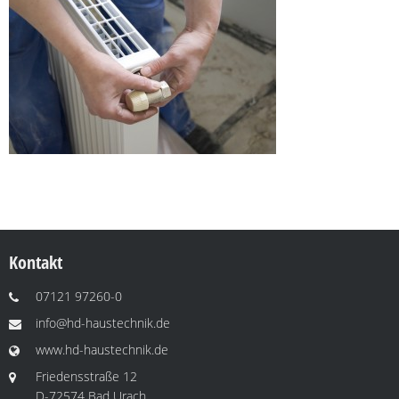
Kontakt
07121 97260-0
info@hd-haustechnik.de
www.hd-haustechnik.de
Friedensstraße 12
D-72574 Bad Urach